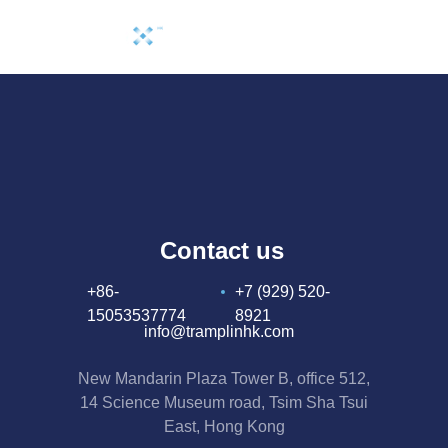
Оставить заявку
Contact us
+86-
+7 (929) 520-
15053537774
8921
info@tramplinhk.com
New Mandarin Plaza Tower B, office 512,
14 Science Museum road, Tsim Sha Tsui
East, Hong Kong